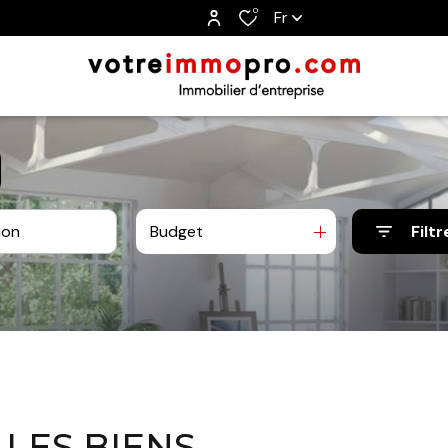
0
Fr
Budget
Filtr
 LES BIENS