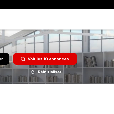
er
Voir les
10
annonces
Réinitialiser