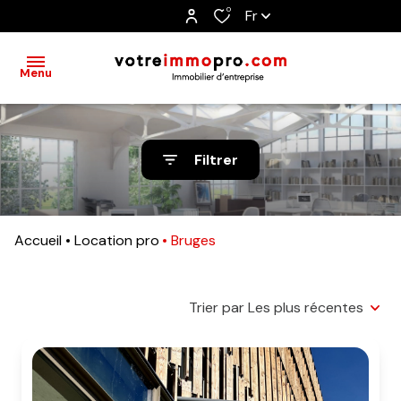
0
Fr
Menu
accueil
Filtrer
immobilier
résidentiel
Accueil
Location pro
Bruges
immobilier
d'entreprise
Trier par Les plus récentes
ventes
locations
gestion