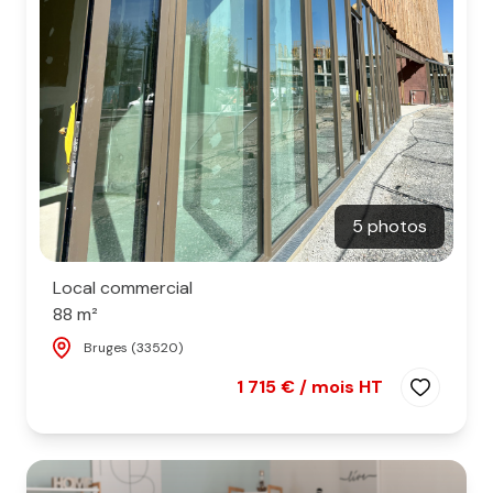
5 photos
Local commercial
88 m²
Bruges (33520)
1 715 € / mois HT